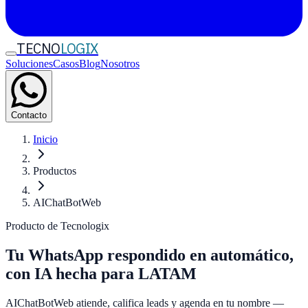
TECNO
LOGIX
Soluciones
Casos
Blog
Nosotros
Contacto
Inicio
Productos
AIChatBotWeb
Producto de Tecnologix
Tu WhatsApp respondido en
automático
,
con IA hecha para LATAM
AIChatBotWeb atiende, califica leads y agenda en tu nombre —